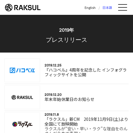
ラクスル株式会社 | ラクスル株式会社の公
English
日本語
Me
2019年
プレスリリース
2019.12.25
『ハコベル』4周年を記念した インフォグラ
フィックサイトを公開
2019.12.20
年末年始休業日のお知らせ
2019.11.8
「ラクスル」新CM 2019年11月9日(土)より
全国にて放映開始
ラクスルが“安い・早い・ラク”な理由をのん