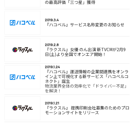
の最高評価「三つ星」獲得
2019.3.4
『ハコベル』サービス名称変更のお知らせ
2019.2.8
『ラクスル』女優 のん出演 新TVCMが2月9
日(土)より全国でオンエア開始！
2019.1.24
『ハコベル』運送情報の企業間連携をオンラ
イン上で可視化する新サービス「ハコベルコ
ネクト」誕生
物流業界全体の効率化で「ドライバー不足」
を解決！
2019.1.21
『ラクスル』 提携印刷会社募集のためのプロ
モーションサイトをリリース