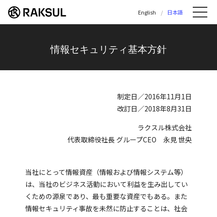
ラクスル株式会社 | ラクスル株式会社の公
English
日本語
Me
情報セキュリティ基本方針
制定日／2016年11月1日
改訂日／2018年8月31日
ラクスル株式会社
代表取締役社長 グループCEO 永見 世央
当社にとって情報資産（情報および情報システム等）
は、当社のビジネス活動において利益を生み出してい
くための源泉であり、最も重要な資産でもある。また
情報セキュリティ事故を未然に防止することは、社会