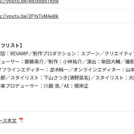
s://youtu.be/RdlXo897hzw
s://youtu.be/2FYxTvMAe8k
ッフリスト】
店：REVAMP／制作プロダクション：スプーン／クリエイテ
デューサー：齋藤英介／制作：小林祐介／演出：柴田大輔／撮
オフラインエディター：
並木
純一／オンラインエディター：山本
郎／スタイリスト：下山さつき(清野菜名)／スタイリスト：大
楽プロデューサー：川越 浩／AE：根岸正
ース本文