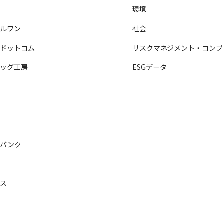
ル
環境
ールワン
社会
ヤドットコム
リスクマネジメント・コンプ
バッグ工房
ESGデータ
ロ
ル
チ
ルバンク
ル
シス