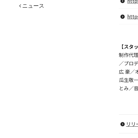
http
ニュース
http
【スタ
制作代理
／プロ
広 豪／
瓜生敬一
とみ／音
リリ