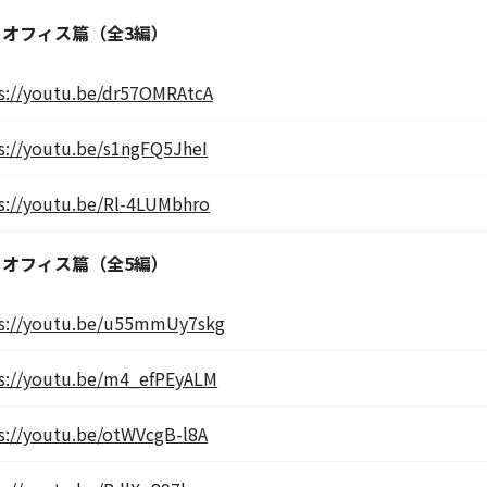
・オフィス篇（全3編）
s://youtu.be/dr57OMRAtcA
s://youtu.be/s1ngFQ5JheI
s://youtu.be/Rl-4LUMbhro
・オフィス篇（全5編）
s://youtu.be/u55mmUy7skg
s://youtu.be/m4_efPEyALM
s://youtu.be/otWVcgB-l8A