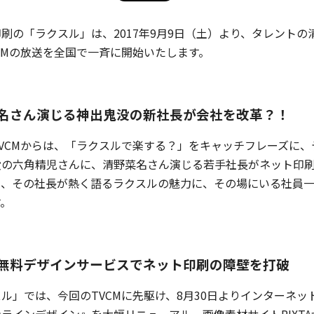
刷の「ラクスル」は、2017年9月9日（土）より、タレント
CMの放送を全国で一斉に開始いたします。
名さん演じる神出鬼没の新社長が会社を改革？！
TVCMからは、「ラクスルで楽する？」をキャッチフレーズに
役の六角精児さんに、清野菜名さん演じる若手社長がネット印
と、その社長が熱く語るラクスルの魅力に、その場にいる社員
す。
無料デザインサービスでネット印刷の障壁を打破
ル」では、今回のTVCMに先駆け、8月30日よりインターネ