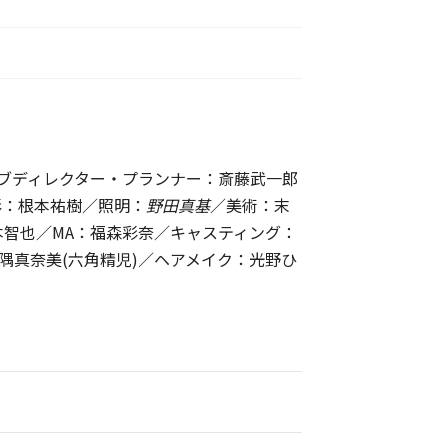
ィブディレクター・プランナー：斎藤武一郎
影：根本祐樹／照明：
野田真基
／美術：末
智也／MA：福森彩奈／キャスティング：
隅真奈美(六角精児)／ヘアメイク：光野ひ