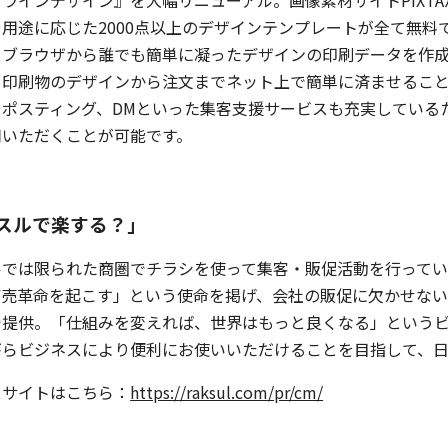
ラインデザイン』を大幅リニューアル。画像素材サイトPIXTA
や用途に応じた2000点以上のデザインテンプレートが全て無
りブラウザから誰でも簡単に凝ったデザインの印刷データを作
、印刷物のデザインから注文までネット上で簡単に済ませるこ
やポスティング、DMといった集客支援サービスも充実している
用いただくことが可能です。
スルで楽する？」
ルでは限られた商圏でチラシを使って集客・販促活動を行って
商売革命を起こす」という使命を掲げ、会社の販促に欠かせな
で提供。「仕組みを変えれば、世界はもっと良くなる」という
がらビジネスにより便利にお使いいただけることを目指して、
スサイトはこちら：
https://raksul.com/pr/cm/