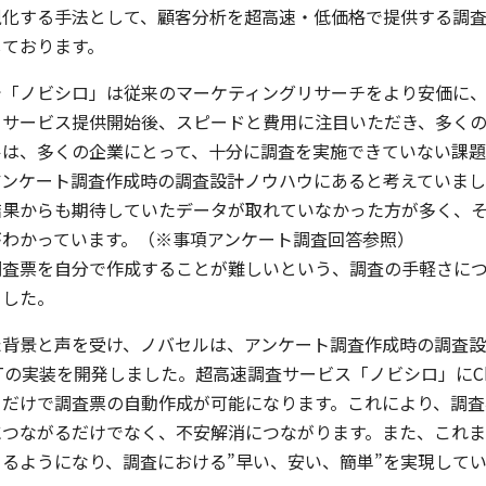
視化する手法として、顧客分析を超高速・低価格で提供する調
しております。
で「ノビシロ」は従来のマーケティングリサーチをより安価に、
。サービス提供開始後、スピードと費用に注目いただき、多く
ルは、多くの企業にとって、十分に調査を実施できていない課
アンケート調査作成時の調査設計ノウハウにあると考えていま
結果からも期待していたデータが取れていなかった方が多く、
がわかっています。（※事項アンケート調査回答参照）
調査票を自分で作成することが難しいという、調査の手軽さに
ました。
た背景と声を受け、ノバセルは、アンケート調査作成時の調査
GPTの実装を開発しました。超高速調査サービス「ノビシロ」にCh
るだけで調査票の自動作成が可能になります。これにより、調
につながるだけでなく、不安解消につながります。また、これ
きるようになり、調査における”早い、安い、簡単”を実現して