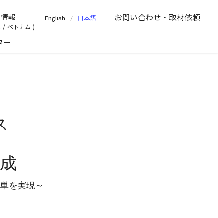
お問い合わせ
・取材依頼
用情報
English
日本語
本
/
ベトナム
ター
ス
作成
簡単を実現～