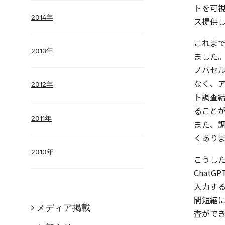
トを可
2014年
ス提供
これま
2013年
ました
ノバセ
なく、
2012年
ト調査
ること
2011年
また、
くあり
2010年
こうし
Chat
入力す
間短縮
メディア掲載
査がで