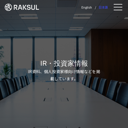
ラクスル株式会社 | ラクスル株式会社の公
English
日本語
Me
IR・投資家情報
IR資料、個人投資家様向け情報などを掲
載しています。