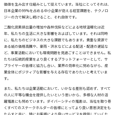
価値を生み出す仕組みとして捉えています。当社にとってそれは、
日本企業の99%を占める中小企業が抱える経営課題を、テクノロ
ジーの力で解決し続けること、それ自体です。
二酸化炭素排出量の増加や森林伐採などによる地球温暖化は近
年、私たちの生活に大きな影響をおよぼしています。それは同時
に、私たちのビジネスの大きな課題でもあります。貴重な資源で
ある紙の価格高騰や、豪雨・洪水などによる配送・配達の遅延な
ど、事業活動においても環境問題を見過ごすことはできません。私
たちは伝統的産業をより良くするプラットフォーマーとして、サ
プライヤーの皆様と協力し合い、業界の効率化に努めながら、産
業全体にポジティブな影響を与える存在でありたいと考えていま
す。
また、私たちは企業活動において、いかなる差別も認めず、すべて
の人に平等な機会を提供したいという思いから、多様な人材の活
躍推進にも努めています。ダイバーシティの推進は、当社を取り巻
くすべてのステークホルダーの皆様にとってより良い意思決定をも
たらすと共に、特にお客様により良いサービスを提供していくた