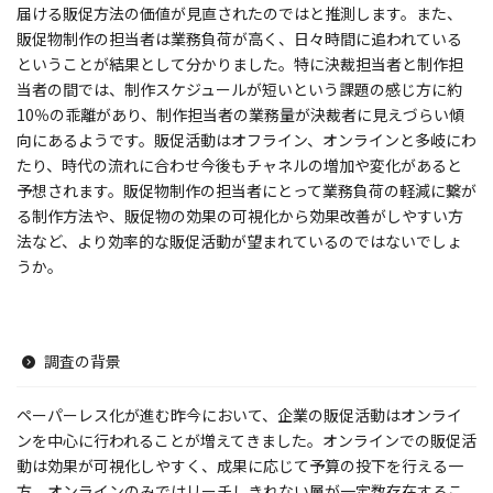
届ける販促方法の価値が見直されたのではと推測します。また、
販促物制作の担当者は業務負荷が高く、日々時間に追われている
ということが結果として分かりました。特に決裁担当者と制作担
当者の間では、制作スケジュールが短いという課題の感じ方に約
10％の乖離があり、制作担当者の業務量が決裁者に見えづらい傾
向にあるようです。販促活動はオフライン、オンラインと多岐にわ
たり、時代の流れに合わせ今後もチャネルの増加や変化があると
予想されます。販促物制作の担当者にとって業務負荷の軽減に繋が
る制作方法や、販促物の効果の可視化から効果改善がしやすい方
法など、より効率的な販促活動が望まれているのではないでしょ
うか。
調査の背景
ペーパーレス化が進む昨今において、企業の販促活動はオンライ
ンを中心に行われることが増えてきました。オンラインでの販促活
動は効果が可視化しやすく、成果に応じて予算の投下を行える一
方、オンラインのみではリーチしきれない層が一定数存在するこ