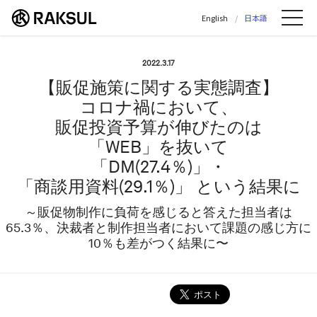
ラクスル株式会社 | ラクスル株式会社の公
English
日本語
Me
2022.3.17
【販促施策に関する実態調査】
コロナ禍において、
販促投資予算が伸びたのは
「WEB」を抜いて
「DM(27.4％)」・
「商談用資料(29.1％)」 という結果に
～販促物制作に負荷を感じると答えた担当者は
65.3％、決裁者と制作担当者において課題の感じ方に
10％も差がつく結果に〜