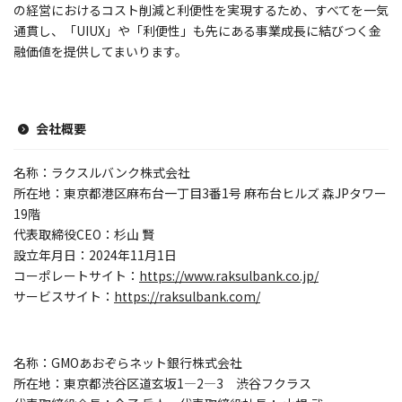
の経営におけるコスト削減と利便性を実現するため、すべてを一気
通貫し、「UIUX」や「利便性」も先にある事業成長に結びつく金
融価値を提供してまいります。
会社概要
名称：ラクスルバンク株式会社
所在地：東京都港区麻布台一丁目3番1号 麻布台ヒルズ 森JPタワー
19階
代表取締役CEO：杉山 賢
設立年月日：2024年11月1日
コーポレートサイト：
https://www.raksulbank.co.jp/
サービスサイト：
https://raksulbank.com/
名称：GMOあおぞらネット銀行株式会社
所在地：東京都渋谷区道玄坂1―2―3 渋谷フクラス