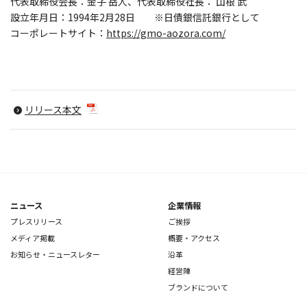
代表取締役会長：金子 岳人、代表取締役社長： 山根 武
設立年月日：1994年2月28日 ※日債銀信託銀行として
コーポレートサイト：
https://gmo-aozora.com/
リリース本文
ニュース
企業情報
プレスリリース
ご挨拶
メディア掲載
概要・アクセス
お知らせ・ニュースレター
沿革
経営陣
ブランドについて