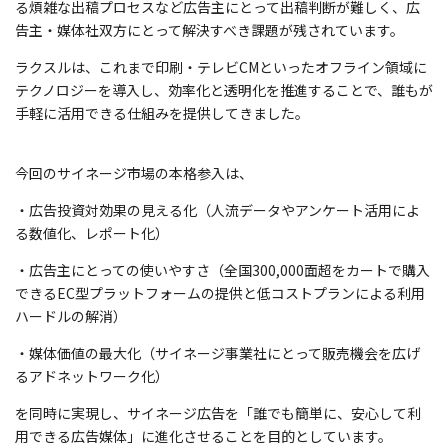
る煩雑な出稿プロセスなど広告主にとって出稿判断が難しく、広
告主・媒体社双方にとって解決すべき課題が残されています。
ラクスルは、これまで印刷・テレビCMといったオフライン領域に
テクノロジーを導入し、効率化と透明化を推進することで、誰もが
手軽に活用できる仕組みを提供してきました。
今回のサイネージ市場の本格参入は、
・広告投資対効果の見える化（人流データやアンケート活用によ
る数値化、レポート化）
・広告主にとっての使いやすさ（全国300,000面超をカートで購入
できるEC型プラットフォームの提供と低コストプランによる利用
ハードルの解消）
・媒体価値の最大化（サイネージ事業社にとって販売機会を広げ
るアドネットワーク化）
を同時に実現し、サイネージ広告を「誰でも簡単に、安心して利
用できる広告媒体」に進化させることを目的としています。