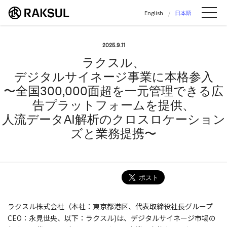
ラクスル株式会社 | ラクスル株式会社の公
English
日本語
Me
2025.9.11
ラクスル、
デジタルサイネージ事業に本格参入
〜全国300,000面超を一元管理できる広
告プラットフォームを提供、
人流データAI解析のクロスロケーション
ズと業務提携〜
ラクスル株式会社（本社：東京都港区、代表取締役社長グループ
CEO：永見世央、以下：ラクスル)は、デジタルサイネージ市場の