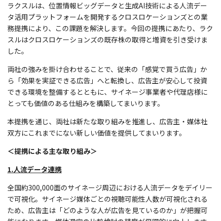
ラクスルは、位置情報ビッグデータと生成AI技術による人流デー
タ活用プラットフォームを開発するクロスロケーションズとの業
務提携により、この課題を解決します。今回の提携にあたり、
ラク
スルはクロスロケーションズの既存株の取得と増資を引き受けま
した。
両社の強みを掛け合わせることで、従来の「感覚で買う広告」か
ら「効果を実証できる広告」へと転換し、広告主が安心して投資
できる環境を整備するとともに、サイネージ事業者や代理店様に
とっても価値のある仕組みを構築してまいります。
本提携を通じ、両社は新たな取り組みを推進し、広告主・媒体社
双方にこれまでにない新しい価値を提供してまいります。
＜提携による主な取り組み＞
1.人流データ連携
全国約300,000面のサイネージ周辺における人流データをデイリー
で可視化。サイネージ媒体ごとの視聴可能性人数が可視化される
ため、広告主は「どのような人が広告を見ているのか」が把握可