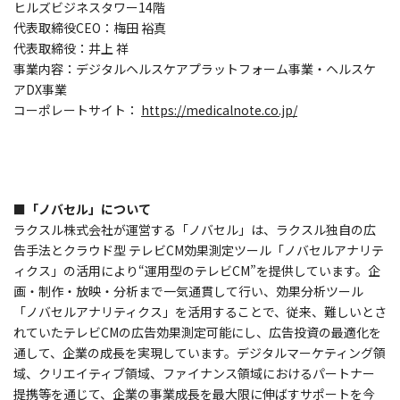
ヒルズビジネスタワー14階
代表取締役CEO：梅田 裕真
代表取締役：井上 祥
事業内容：デジタルヘルスケアプラットフォーム事業・ヘルスケ
アDX事業
コーポレートサイト：
https://medicalnote.co.jp/
■「ノバセル」について
ラクスル株式会社が運営する「ノバセル」は、ラクスル独自の広
告手法とクラウド型 テレビCM効果測定ツール「ノバセルアナリテ
ィクス」の活用により“運用型のテレビCM”を提供しています。企
画・制作・放映・分析まで一気通貫して行い、効果分析ツール
「ノバセルアナリティクス」を活用することで、従来、難しいとさ
れていたテレビCMの広告効果測定可能にし、広告投資の最適化を
通して、企業の成長を実現しています。デジタルマーケティング領
域、クリエイティブ領域、ファイナンス領域におけるパートナー
提携等を通じて、企業の事業成長を最大限に伸ばすサポートを今