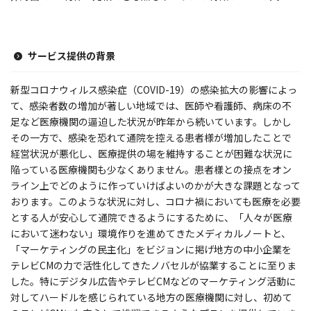
サービス提供の背景
新型コロナウィルス感染症（COVID-19）の感染拡大の影響によっ
て、感染者数の増加が著しい地域では、医師や看護師、病床の不
足など医療機関の逼迫した状況が昨年から続いています。しかし
その一方で、感染を恐れて通院を控える患者様が増加したことで
経営状況が悪化し、医療提供の場を維持することが困難な状況に
陥っている医療機関も少なくありません。患者樣との接点をオン
ライン上でどのように作っていけばよいのかが大きな課題となって
おります。このような状況に対し、コロナ禍においても医療を必要
とする人が安心して通院できるようにするために、「人々が医療
において迷わない」環境作りを進めてきたメディカルノートと、
「マーケティングの民主化」をビジョンに掲げ地方の中小企業を
テレビCMの力で活性化してきたノバセルが協業することに至りま
した。特にデジタル広告やテレビCMなどのマーケティング活動に
対してハードルを感じられている地方の医療機関に対し、初めて