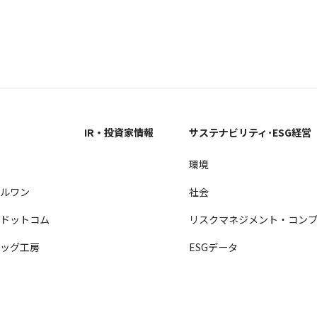
ス
IR・投資家情報
サステナビリティ･ESG経営
ル
環境
ールワン
社会
ヤドットコム
リスクマネジメント・コンプ
バッグ工房
ESGデータ
ロ
ル