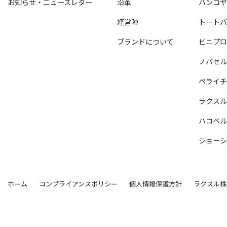
お知らせ・ニュースレター
沿革
ハンコ
経営陣
トート
ブランドについて
ビニプ
ノバセ
ペライ
ラクス
ハコベ
ジョー
ホーム
コンプライアンスポリシー
個人情報保護方針
ラクスル株
情報セキュリティの取組み
Copyright © 2026 RAKSUL INC. All Rights Reserved.