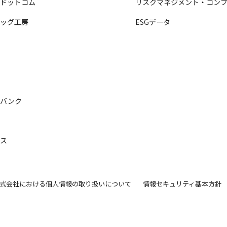
ヤドットコム
リスクマネジメント・コンプ
バッグ工房
ESGデータ
ロ
ル
チ
ルバンク
ル
シス
式会社における個人情報の取り扱いについて
情報セキュリティ基本方針