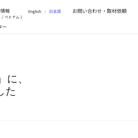
お問い合わせ
・取材依頼
用情報
English
日本語
本
/
ベトナム
ター
』に、
した