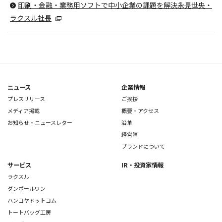
印刷・金融・業務用ソフトで中小企業の課題を解決――永見世央・
ラクスル社長
ニュース
企業情報
プレスリリース
ご挨拶
メディア掲載
概要・アクセス
お知らせ・ニュースレター
沿革
経営陣
ブランドについて
サービス
IR・投資家情報
ラクスル
ダンボールワン
ハンコヤドットコム
トートバッグ工房