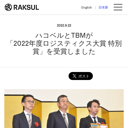
ラクスル株式会社 | ラクスル株式会社の公
English
日本語
Me
2022.9.22
ハコベルとTBMが
「2022年度ロジスティクス大賞 特別
賞」を受賞しました