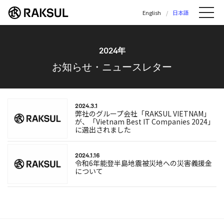
ラクスル株式会社 | ラクスル株式会社の公
English
日本語
Me
2024年
お知らせ・ニュースレター
2024.3.1
弊社のグループ会社「RAKSUL VIETNAM」
が、「Vietnam Best IT Companies 2024」
に選出されました
2024.1.16
令和6年能登半島地震被災地への災害義援金
について