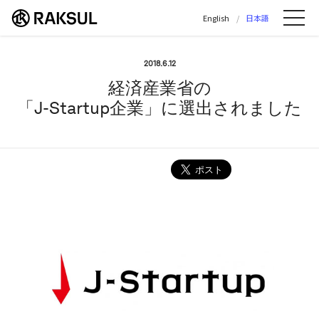
ラクスル株式会社 | ラクスル株式会社の公
English
日本語
Me
2018.6.12
経済産業省の
「J-Startup企業」に選出されました