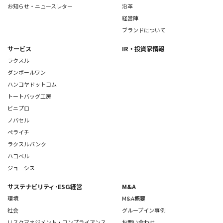
お知らせ・ニュースレター
沿革
経営陣
ブランドについて
サービス
IR・投資家情報
ラクスル
ダンボールワン
ハンコヤドットコム
トートバッグ工房
ビニプロ
ノバセル
ペライチ
ラクスルバンク
ハコベル
ジョーシス
サステナビリティ･ESG経営
M&A
環境
M&A概要
社会
グループイン事例
リスクマネジメント・コンプライアンス
お問い合わせ