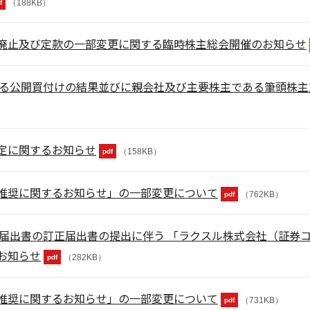
（188KB）
f
廃止及び定款の一部変更に関する臨時株主総会開催のお知らせ
する公開買付けの結果並びに親会社及び主要株主である筆頭株
定に関するお知らせ
（158KB）
pdf
推奨に関するお知らせ」の一部変更について
（762KB）
pdf
届出書の訂正届出書の提出に伴う 「ラクスル株式会社（証券コー
お知らせ
（282KB）
pdf
推奨に関するお知らせ」の一部変更について
（731KB）
pdf