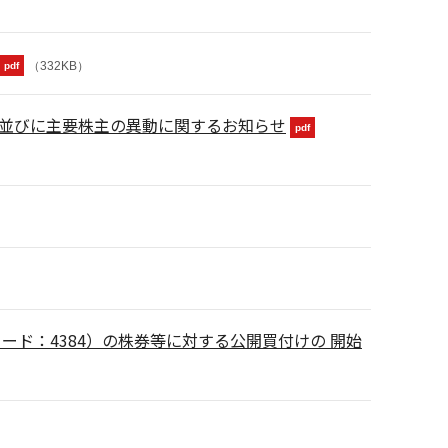
（332KB）
pdf
主並びに主要株主の異動に関するお知らせ
pdf
ド：4384）の株券等に対する公開買付けの 開始