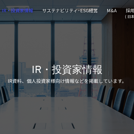
の公式企業サイトです
IR・投資家情報
サステナビリティ･ESG経営
M&A
採
日
IR・投資家情報
IR資料、個人投資家様向け情報などを掲載しています。