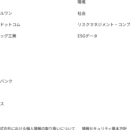
ル
環境
ールワン
社会
ヤドットコム
リスクマネジメント・コンプ
バッグ工房
ESGデータ
ロ
ル
チ
ルバンク
ル
シス
式会社における個人情報の取り扱いについて
情報セキュリティ基本方針