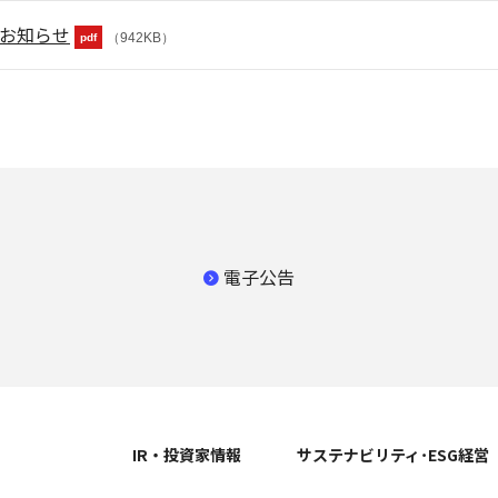
るお知らせ
（942KB）
pdf
電子公告
ス
IR・投資家情報
サステナビリティ･ESG経営